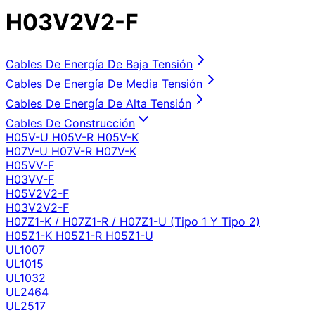
H03V2V2-F
Cables De Energía De Baja Tensión
Cables De Energía De Media Tensión
Cables De Energía De Alta Tensión
Cables De Construcción
H05V-U H05V-R H05V-K
H07V-U H07V-R H07V-K
H05VV-F
H03VV-F
H05V2V2-F
H03V2V2-F
H07Z1-K / H07Z1-R / H07Z1-U (Tipo 1 Y Tipo 2)
H05Z1-K H05Z1-R H05Z1-U
UL1007
UL1015
UL1032
UL2464
UL2517